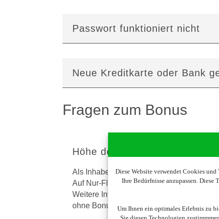
Passwort funk­tioniert nicht
Neue Kredit­karte oder Bank ge
Fragen zum Bonus
Höhe des Reisebonus
Diese Website verwendet Cookies und T
Als InhaberIn einer bonusfähigen Kreditk
Ihre Bedürfnisse anzupassen. Diese
Auf Nur-Flüge können wir keinen Reiseb
Weitere Informationen zum Thema „bonusf
ohne Bonusberechtigung gekennzeichnet.
Um Ihnen ein optimales Erlebnis zu b
Sie diesen Technologien zustimmmen,